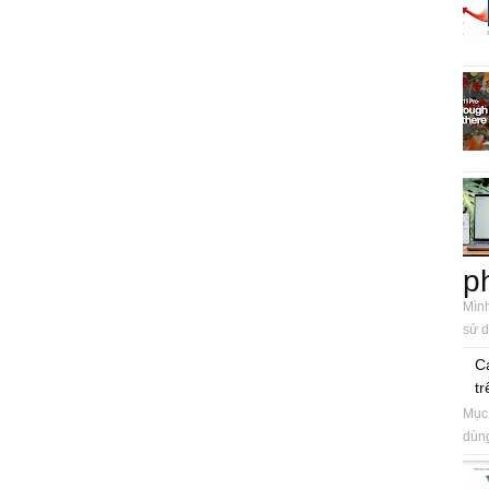
p
Mình
sử d
C
tr
Mục 
dùng