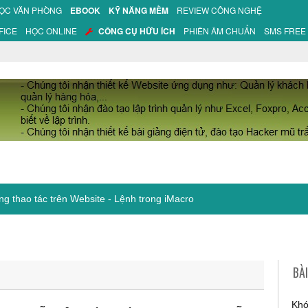
HỌC VĂN PHÒNG
EBOOK
KỸ NĂNG MỀM
REVIEW CÔNG NGHỆ
FICE
HỌC ONLINE
CÔNG CỤ HỮU ÍCH
PHIÊN ÂM CHUẨN
SMS FREE
ng thao tác trên Website - Lệnh trong iMacro
BÀ
Khó