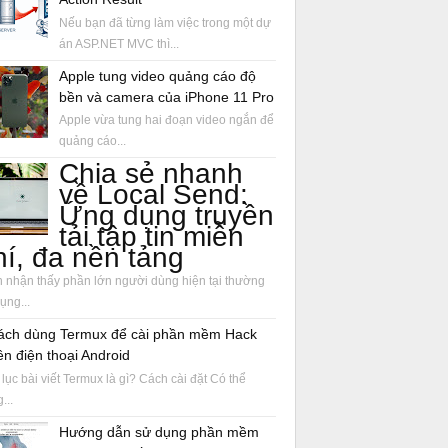
Nếu bạn đã từng làm việc trong một dự
án ASP.NET MVC thì...
Apple tung video quảng cáo độ
bền và camera của iPhone 11 Pro
Apple vừa tung hai đoạn video ngắn để
quảng cáo...
Chia sẻ nhanh
về Local Send:
Ứng dụng truyền
tải tập tin miễn
hí, đa nền tảng
 nhận thấy phần lớn người dùng hiện tại thường
ụng...
ách dùng Termux để cài phần mềm Hack
ên điện thoại Android
lục bài viết Termux là gì? Cách cài đặt Có thể
...
Hướng dẫn sử dụng phần mềm