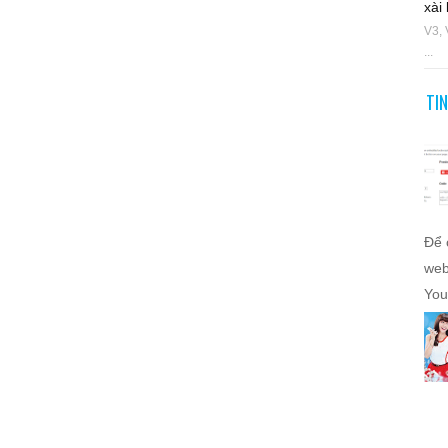
xài 
V3, 
...
TI
Để 
web
You