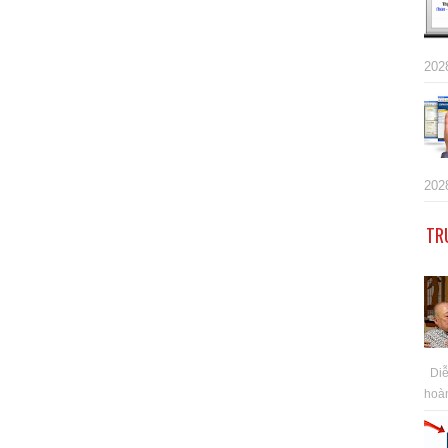
202
202
TR
Diễn
hoàn