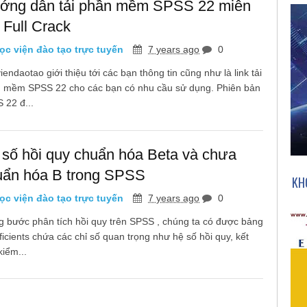
ớng dẫn tải phần mềm SPSS 22 miễn
 Full Crack
c viện đào tạo trực tuyến
7 years ago
0
endaotao giới thiệu tới các bạn thông tin cũng như là link tải
 mềm SPSS 22 cho các bạn có nhu cầu sử dụng. Phiên bản
 22 đ...
 số hồi quy chuẩn hóa Beta và chưa
uẩn hóa B trong SPSS
KH
c viện đào tạo trực tuyến
7 years ago
0
g bước phân tích hồi quy trên SPSS , chúng ta có được bảng
ficients chứa các chỉ số quan trọng như hệ số hồi quy, kết
kiểm...