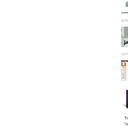
giúp
cách
Tr
"