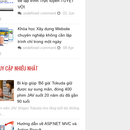
bé lập trình Trực tuyến TUYỆT
VỜI
undefined
comment
01
Jun
8
Khóa học Xây dựng Website
chuyên nghiệp không cần lập
trình chỉ trong một ngày
undefined
comment
08
Apr
8
UY CẬP NHIỀU NHẤT
Bí kíp giúp ‘Bố già’ Tokuda giữ
được sự sung mãn, đóng 400
phim JAV suốt 20 năm dù đã gần
90 tuổi
 viên JAV Shigeo Tokuda cho rằng tuổi tác không
...
Hướng dẫn về ASP.NET MVC và
Action Result