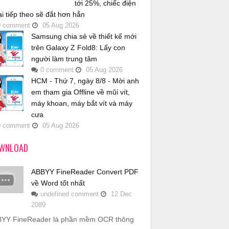
tới 25%, chiếc điện
ại tiếp theo sẽ đắt hơn hẳn
0
comment
05
Aug
2026
Samsung chia sẻ về thiết kế mới
trên Galaxy Z Fold8: Lấy con
người làm trung tâm
0
comment
05
Aug
2026
HCM - Thứ 7, ngày 8/8 - Mời anh
em tham gia Offline về mũi vít,
máy khoan, máy bắt vít và máy
cưa
0
comment
05
Aug
2026
WNLOAD
ABBYY FineReader Convert PDF
về Word tốt nhất
undefined
comment
12
Dec
2089
YY FineReader là phần mềm OCR thông