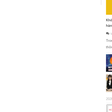
Khó
hàn
Tro
thô
202