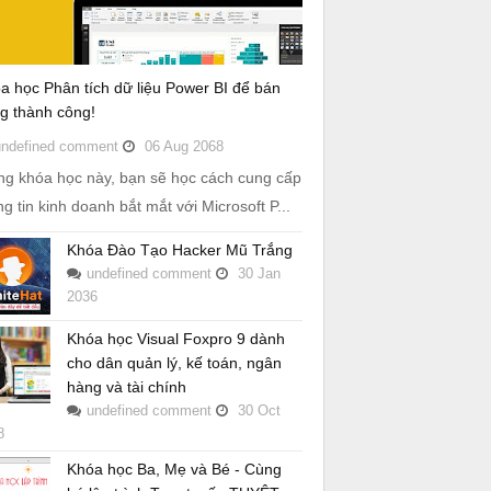
a học Phân tích dữ liệu Power BI để bán
g thành công!
undefined
comment
06
Aug
2068
ng khóa học này, bạn sẽ học cách cung cấp
ng tin kinh doanh bắt mắt với Microsoft P...
Khóa Đào Tạo Hacker Mũ Trắng
undefined
comment
30
Jan
2036
Khóa học Visual Foxpro 9 dành
cho dân quản lý, kế toán, ngân
hàng và tài chính
undefined
comment
30
Oct
8
Khóa học Ba, Mẹ và Bé - Cùng