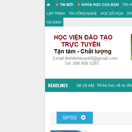
TIN MỚI
KHÓA HỌC CỦA BẠN
TIN 
LẬP TRÌNH
TIN CÔNG NGHỆ
HỌC ĐỒ HỌA
OF
HỌ ĐINH
HEADLINES
Khóa học về tự độ
08:18 AM
SPSS