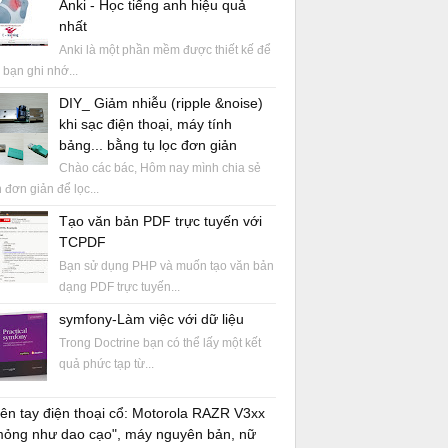
Anki - Học tiếng anh hiệu quả
nhất
Anki là một phần mềm được thiết kế để
 bạn ghi nhớ...
DIY_ Giảm nhiễu (ripple &noise)
khi sạc điện thoại, máy tính
bảng... bằng tụ lọc đơn giản
Chào các bác, Hôm nay mình chia sẻ
 đơn giản để lọc...
Tạo văn bản PDF trực tuyến với
TCPDF
Bạn sử dụng PHP và muốn tạo văn bản
dạng PDF trực tuyến...
symfony-Làm việc với dữ liệu
Trong Doctrine bạn có thể lấy một kết
quả phức tạp từ...
ên tay điện thoại cổ: Motorola RAZR V3xx
mỏng như dao cạo", máy nguyên bản, nữ