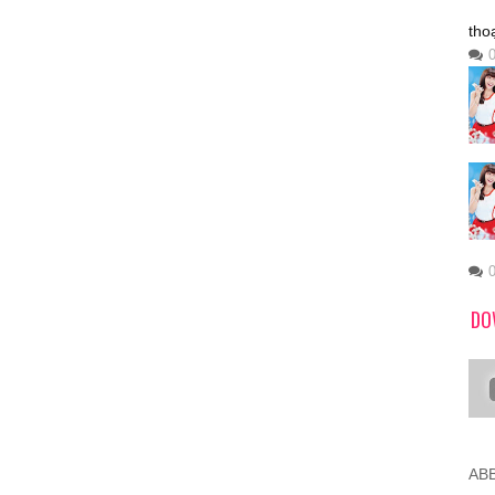
tho
DO
ABB