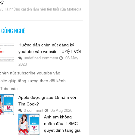
kỹ
V3i là những cái tên làm nên tên tuổi của Motorola
N CÔNG NGHỆ
Hướng dẫn chèn nút đăng ký
youtube vào website TUYỆT VỜI
undefined
comment
03
May
2028
chèn nút subscribe youtube vào
site giúp tăng lượng theo dõi kênh
Tube các ...
Apple được gì sau 15 năm với
Tim Cook?
0
comment
05
Aug
2026
Anh em không
nhầm đâu: TSMC
quyết định tăng giá