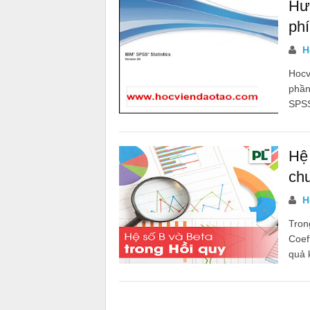
Hư
phí
Họ
Hocvi
phần
SPSS
Hệ
ch
Họ
Tron
Coef
quả 