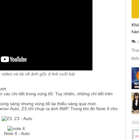
Khó
hàn
Tro
thô
video và tải về ảnh gốc ở link cuối bài
ượt.
các chi tiết trong vùng tối. Tuy nhiên, những chi tiết trên
 vùng sáng nhưng vùng tối lại thiếu sáng quá mức.
rior Auto, Z3 chỉ chụp ra ảnh 8MP. Trong khi đó Note 4 cho
Z3 - Auto​
202
Note 4 - Auto