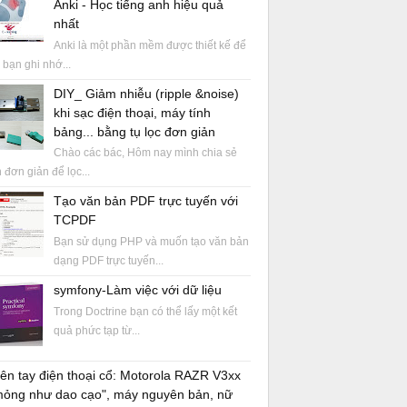
Anki - Học tiếng anh hiệu quả
nhất
Anki là một phần mềm được thiết kế để
 bạn ghi nhớ...
DIY_ Giảm nhiễu (ripple &noise)
khi sạc điện thoại, máy tính
bảng... bằng tụ lọc đơn giản
Chào các bác, Hôm nay mình chia sẻ
 đơn giản để lọc...
Tạo văn bản PDF trực tuyến với
TCPDF
Bạn sử dụng PHP và muốn tạo văn bản
dạng PDF trực tuyến...
symfony-Làm việc với dữ liệu
Trong Doctrine bạn có thể lấy một kết
quả phức tạp từ...
ên tay điện thoại cổ: Motorola RAZR V3xx
mỏng như dao cạo", máy nguyên bản, nữ