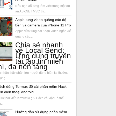
Nếu bạn đã từng làm việc trong một dự
án ASP.NET MVC thì...
Apple tung video quảng cáo độ
bền và camera của iPhone 11 Pro
Apple vừa tung hai đoạn video ngắn để
quảng cáo...
Chia sẻ nhanh
về Local Send:
Ứng dụng truyền
tải tập tin miễn
hí, đa nền tảng
 nhận thấy phần lớn người dùng hiện tại thường
ụng...
ách dùng Termux để cài phần mềm Hack
ên điện thoại Android
lục bài viết Termux là gì? Cách cài đặt Có thể
...
Hướng dẫn sử dụng phần mềm