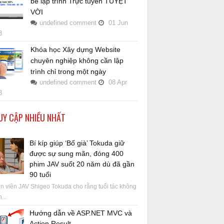
bé lập trình Trực tuyến TUYỆT
VỜI
undefined
comment
01
Jun
8
Khóa học Xây dựng Website
chuyên nghiệp không cần lập
trình chỉ trong một ngày
undefined
comment
08
Apr
8
UY CẬP NHIỀU NHẤT
Bí kíp giúp ‘Bố già’ Tokuda giữ
được sự sung mãn, đóng 400
phim JAV suốt 20 năm dù đã gần
90 tuổi
 viên JAV Shigeo Tokuda cho rằng tuổi tác không
...
Hướng dẫn về ASP.NET MVC và
Action Result