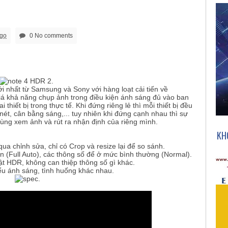
ago
0 No comments
​
ới nhất từ Samsung và Sony với hàng loạt cải tiến về
á khả năng chụp ảnh trong điều kiện ánh sáng đủ vào ban
hiết bị trong thực tế. Khi đứng riêng lẻ thì mỗi thiết bị đều
nét, cân bằng sáng,... tuy nhiên khi đứng cạnh nhau thì sự
cùng xem ảnh và rút ra nhận định của riêng mình.
KH
ua chỉnh sửa, chỉ có Crop và resize lại để so sánh.
n (Full Auto), các thông số để ở mức bình thường (Normal).
t HDR, không can thiệp thông số gì khác.
iểu ánh sáng, tình huống khác nhau.