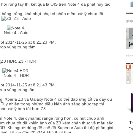
hử hơi rung tay thì kết quả là OIS trên Note 4 đã phát huy tác
 bằng trắng, khá nhợt nhạt vì phần mềm xử lý chưa tốt.
Z3 - Auto​
giúp
Note 4 - Auto
rop vùng trung tâm​
cách
Z3 - HDR​
Note 4 - HDR
rop vùng trung tâm​
g, Xperia Z3 và Galaxy Note 4 có thể đáp ứng tốt và đầy đủ
Tuy nhiên trong những điều kiện ánh sáng phức tạp thì
toán xử lý ảnh tốt hơn Z3.
 Note 4, dải dynamic range rộng hơn, có nút chụp ảnh
Tr
ềm chưa tốt đã khiến ảnh của Z3 kém chân thực về màu sắc
HDR. Khi người dùng để chế độ Superior Auto thì độ phân giải
"
hiết kế lên đến 20.7MP, khá thiệt thòi.