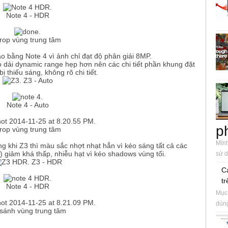
Note 4 - HDR
rop vùng trung tâm​
ao bằng Note 4 vì ảnh chỉ đạt độ phân giải 8MP.
o dải dynamic range hẹp hơn nên các chi tiết phần khung đặt
 thiếu sáng, không rõ chi tiết.
Z3 - Auto​
Note 4 - Auto
p
rop vùng trung tâm​
Mình
ng khi Z3 thì màu sắc nhợt nhạt hẳn vì kéo sáng tất cả các
) giảm khá thấp, nhiễu hạt vì kéo shadows vùng tối.
sử d
Z3 - HDR​
C
tr
Note 4 - HDR
Mục 
dùng
sánh vùng trung tâm