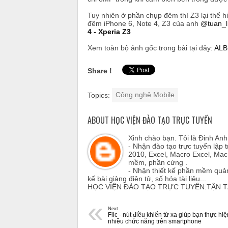
Tuy nhiên ở phần chụp đêm thì Z3 lại thể h
đêm iPhone 6, Note 4, Z3 của anh
@tuan_l
4 - Xperia Z3
Xem toàn bộ ảnh gốc trong bài tại đây:
AL
Share !
Topics:
Công nghệ Mobile
ABOUT HỌC VIỆN ĐÀO TẠO TRỰC TUYẾN
Xinh chào bạn. Tôi là Đinh An
- Nhận đào tạo trực tuyến lập 
2010, Excel, Macro Excel, Mac
mềm, phần cứng .
- Nhận thiết kế phần mềm quản
kế bài giảng điện tử, số hóa tài liệu...
HỌC VIỆN ĐÀO TẠO TRỰC TUYẾN:TẬN 
«
Next
Flic - nút điều khiển từ xa giúp bạn thực hiệ
nhiều chức năng trên smartphone