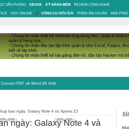
HỌC VĂN PHÒNG
EBOOK
KỸ NĂNG MỀM
REVIEW CÔNG NGHỆ
FICE
HỌC ONLINE
CÔNG CỤ HỮU ÍCH
PHIÊN ÂM CHUẨN
SMS FREE
hụp ban ngày: Galaxy Note 4 và Xperia Z3
BÀ
an ngày: Galaxy Note 4 và
Khó