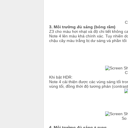
C
3. Môi trường đủ sáng (bóng râm)
Z3 cho màu hơi nhạt và độ chi tiết không c
Note 4 lên màu khá chính xác. Tuy nhiên d
chậu cây màu trắng bị dư sáng và phần tối bị
C
Khi bật HDR:
Note 4 cải thiện được các vùng sáng tối tro
vùng tối, đồng thời độ tương phản (contrast
So 
4. Môi trường đủ sáng + rung