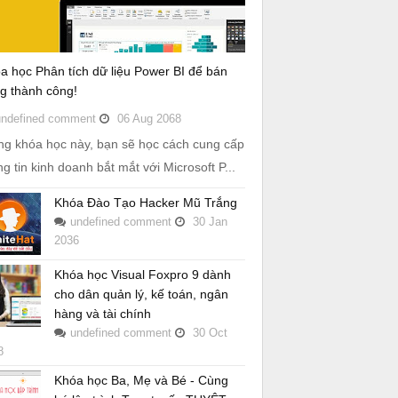
a học Phân tích dữ liệu Power BI để bán
g thành công!
undefined
comment
06
Aug
2068
ng khóa học này, bạn sẽ học cách cung cấp
ng tin kinh doanh bắt mắt với Microsoft P...
Khóa Đào Tạo Hacker Mũ Trắng
undefined
comment
30
Jan
2036
Khóa học Visual Foxpro 9 dành
cho dân quản lý, kế toán, ngân
hàng và tài chính
undefined
comment
30
Oct
8
Khóa học Ba, Mẹ và Bé - Cùng