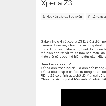
Xperia Z3
Học viện đào tạo trực tuyến
12 years 
Galaxy Note 4 và Xperia Z3 là 2 đại diện m
camera. Hôm nay chúng ta sẽ cùng đánh gi
ngày để so sánh khả năng hoạt động của hai t
thể hiện ảnh rất tốt về độ bão hoà màu, độ 
khác biệt sẽ được thể hiện phần nào. Hãy 
Điều kiện so sánh:
Tất cả ảnh trong bài đều là ảnh gốc không q
Tất cả đều chụp ở chế độ tự động hoàn toà
Riêng Z3 có chỉnh qua chế độ Manual để bậ
Chúng ta sẽ chụp ở 4 bối cảnh với nhiều k