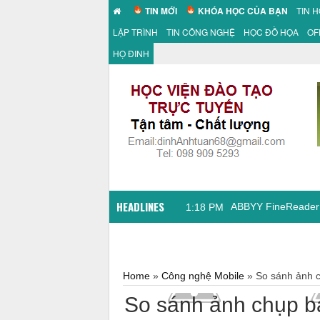
TIN MỚI
KHÓA HỌC CỦA BẠN
TIN 
LẬP TRÌNH
TIN CÔNG NGHỆ
HỌC ĐỒ HỌA
OF
HỌ ĐINH
HEADLINES
08:18 AM
Home
»
Công nghệ Mobile
»
So sánh ảnh c
So sánh ảnh chụp b