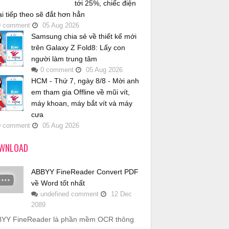
tới 25%, chiếc điện
ại tiếp theo sẽ đắt hơn hẳn
0
comment
05
Aug
2026
Samsung chia sẻ về thiết kế mới
trên Galaxy Z Fold8: Lấy con
người làm trung tâm
0
comment
05
Aug
2026
HCM - Thứ 7, ngày 8/8 - Mời anh
em tham gia Offline về mũi vít,
máy khoan, máy bắt vít và máy
cưa
0
comment
05
Aug
2026
WNLOAD
ABBYY FineReader Convert PDF
về Word tốt nhất
undefined
comment
12
Dec
2089
YY FineReader là phần mềm OCR thông