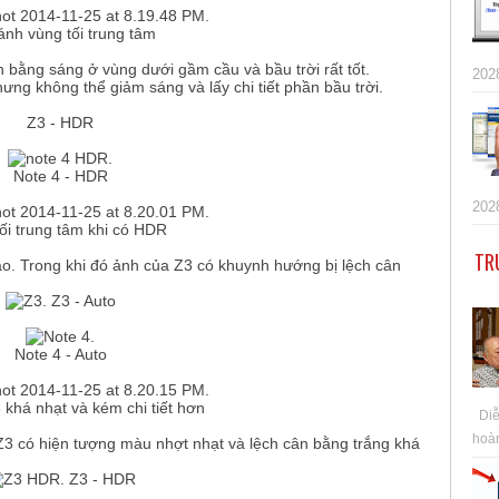
ánh vùng tối trung tâm​
n bằng sáng ở vùng dưới gầm cầu và bầu trời rất tốt.
202
nhưng không thể giảm sáng và lấy chi tiết phần bầu trời.
Z3 - HDR
Note 4 - HDR
202
ối trung tâm khi có HDR​
TR
cao. Trong khi đó ảnh của Z3 có khuynh hướng bị lệch cân
Z3 - Auto​
Note 4 - Auto
khá nhạt và kém chi tiết hơn​
Diễn
hoàn
 Z3 có hiện tượng màu nhợt nhạt và lệch cân bằng trắng khá
Z3 - HDR​