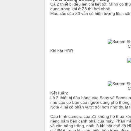
Cả 2 thiết bị đều lên chi tiết tốt. Mình có t
dụng trong khi ở Z3 thì hơi nhoè.
Màu sắc của Z3 vẫn có hiện tượng lệch cân
C
Khi bật HDR
C
Kết luận:
Là 2 thiết bị đầu bảng của Sony và Samsun
nhu cầu cơ bản của người dùng phổ thông. 
Note 4 lại có phần vượt trội hơn nhờ thuật 
Cấu hình camera của Z3 không hề thua kém
riêng nằm bên cạnh phải của máy. Phần m
và cân bằng trắng, nhất là khi bật chế độ 
chỉ 8MP trong khi cảm biến bên trong được t