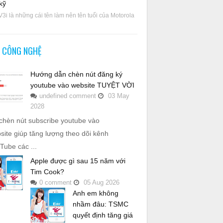
kỹ
V3i là những cái tên làm nên tên tuổi của Motorola
N CÔNG NGHỆ
Hướng dẫn chèn nút đăng ký
youtube vào website TUYỆT VỜI
undefined
comment
03
May
2028
chèn nút subscribe youtube vào
site giúp tăng lượng theo dõi kênh
Tube các ...
Apple được gì sau 15 năm với
Tim Cook?
0
comment
05
Aug
2026
Anh em không
nhầm đâu: TSMC
quyết định tăng giá