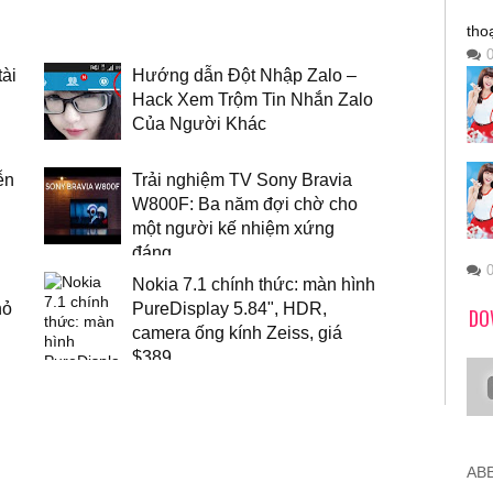
tho
ài
Hướng dẫn Đột Nhập Zalo –
Hack Xem Trộm Tin Nhắn Zalo
Của Người Khác
ễn
Trải nghiệm TV Sony Bravia
W800F: Ba năm đợi chờ cho
một người kế nhiệm xứng
đáng
Nokia 7.1 chính thức: màn hình
hỏ
PureDisplay 5.84", HDR,
DO
camera ống kính Zeiss, giá
$389
ABB