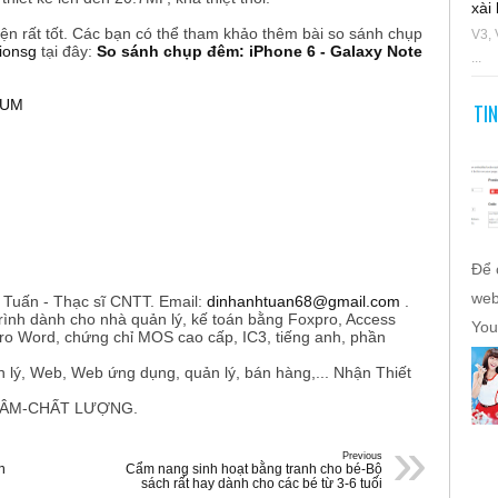
xài 
iện rất tốt. Các bạn có thể tham khảo thêm bài so sánh chụp
V3, 
ionsg
tại đây:
So sánh chụp đêm: iPhone 6 - Galaxy Note
...
BUM
TI
Để 
web
h Tuấn - Thạc sĩ CNTT. Email:
dinhanhtuan68@gmail.com
.
trình dành cho nhà quản lý, kế toán bằng Foxpro, Access
You
ro Word, chứng chỉ MOS cao cấp, IC3, tiếng anh, phần
 lý, Web, Web ứng dụng, quản lý, bán hàng,... Nhận Thiết
TÂM-CHẤT LƯỢNG.
»
Previous
n
Cẩm nang sinh hoạt bằng tranh cho bé-Bộ
sách rất hay dành cho các bé từ 3-6 tuổi