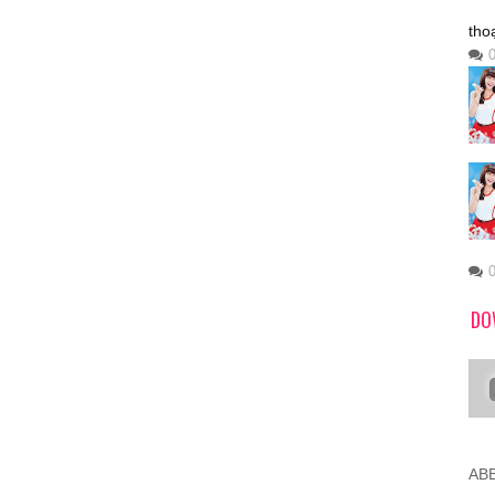
tho
DO
ABB