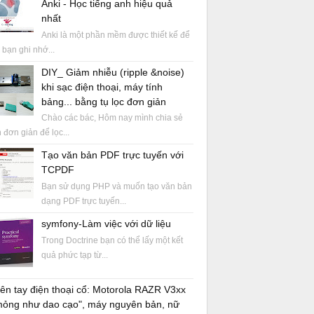
Anki - Học tiếng anh hiệu quả
nhất
Anki là một phần mềm được thiết kế để
 bạn ghi nhớ...
DIY_ Giảm nhiễu (ripple &noise)
khi sạc điện thoại, máy tính
bảng... bằng tụ lọc đơn giản
Chào các bác, Hôm nay mình chia sẻ
 đơn giản để lọc...
Tạo văn bản PDF trực tuyến với
TCPDF
Bạn sử dụng PHP và muốn tạo văn bản
dạng PDF trực tuyến...
symfony-Làm việc với dữ liệu
Trong Doctrine bạn có thể lấy một kết
quả phức tạp từ...
ên tay điện thoại cổ: Motorola RAZR V3xx
mỏng như dao cạo", máy nguyên bản, nữ