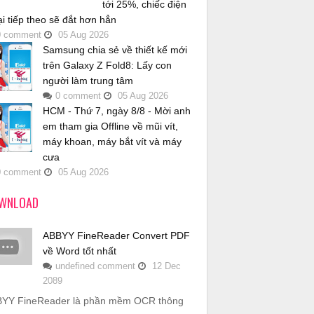
tới 25%, chiếc điện
ại tiếp theo sẽ đắt hơn hẳn
0
comment
05
Aug
2026
Samsung chia sẻ về thiết kế mới
trên Galaxy Z Fold8: Lấy con
người làm trung tâm
0
comment
05
Aug
2026
HCM - Thứ 7, ngày 8/8 - Mời anh
em tham gia Offline về mũi vít,
máy khoan, máy bắt vít và máy
cưa
0
comment
05
Aug
2026
WNLOAD
ABBYY FineReader Convert PDF
về Word tốt nhất
undefined
comment
12
Dec
2089
YY FineReader là phần mềm OCR thông