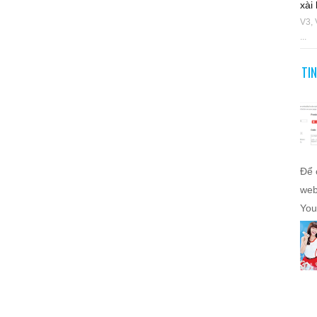
xài 
V3, 
...
TI
Để 
web
You