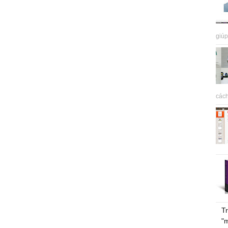
giúp
cách
Tr
"