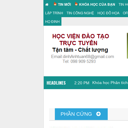
TIN MỚI
KHÓA HỌC CỦA BẠN
TIN 
LẬP TRÌNH
TIN CÔNG NGHỆ
HỌC ĐỒ HỌA
OF
HỌ ĐINH
HEADLINES
Khóa học Phân tích
2:20 PM
PHẦN CỨNG