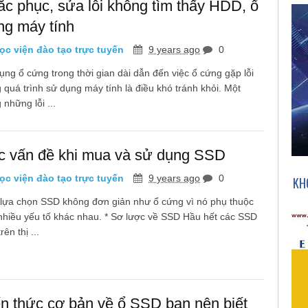
c phục, sửa lỗi không tìm thấy HDD, ổ
ng máy tính
c viện đào tạo trực tuyến
9 years ago
0
ụng ổ cứng trong thời gian dài dẫn đến việc ổ cứng gặp lỗi
g quá trình sử dụng máy tính là điều khó tránh khỏi. Một
 những lỗi ...
c vấn đề khi mua và sử dụng SSD
c viện đào tạo trực tuyến
9 years ago
0
KH
 lựa chọn SSD không đơn giản như ổ cứng vì nó phụ thuộc
nhiều yếu tố khác nhau. * Sơ lược về SSD Hầu hết các SSD
rên thị ...
n thức cơ bản về ổ SSD bạn nên biết