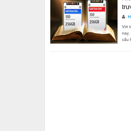
tr
Họ
Với 
nay,
cấu h