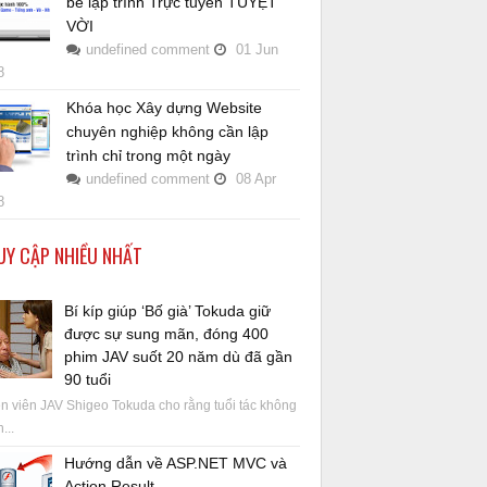
bé lập trình Trực tuyến TUYỆT
VỜI
undefined
comment
01
Jun
8
Khóa học Xây dựng Website
chuyên nghiệp không cần lập
trình chỉ trong một ngày
undefined
comment
08
Apr
8
UY CẬP NHIỀU NHẤT
Bí kíp giúp ‘Bố già’ Tokuda giữ
được sự sung mãn, đóng 400
phim JAV suốt 20 năm dù đã gần
90 tuổi
 viên JAV Shigeo Tokuda cho rằng tuổi tác không
...
Hướng dẫn về ASP.NET MVC và
Action Result