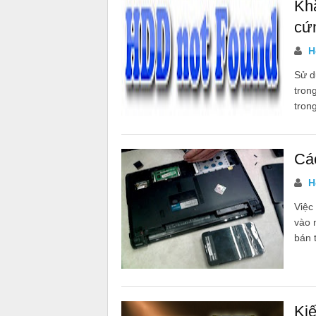
Khắ
cứ
Họ
Sử d
tron
trong
Cá
Họ
Việc
vào 
bán t
Kiế