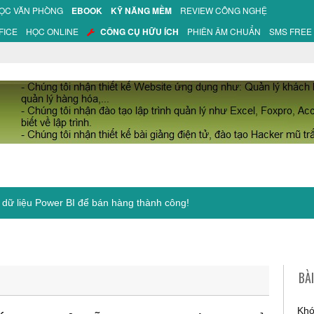
HỌC VĂN PHÒNG
EBOOK
KỸ NĂNG MỀM
REVIEW CÔNG NGHỆ
FICE
HỌC ONLINE
CÔNG CỤ HỮU ÍCH
PHIÊN ÂM CHUẨN
SMS FREE
 dữ liệu Power BI để bán hàng thành công!
BÀ
Khó