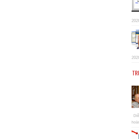
202
202
TR
Diễn
hoàn