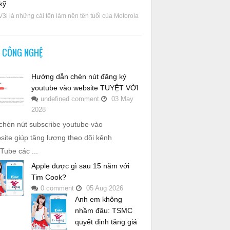
kỹ
V3i là những cái tên làm nên tên tuổi của Motorola
N CÔNG NGHỆ
Hướng dẫn chèn nút đăng ký
youtube vào website TUYỆT VỜI
undefined
comment
03
May
2028
chèn nút subscribe youtube vào
site giúp tăng lượng theo dõi kênh
Tube các ...
Apple được gì sau 15 năm với
Tim Cook?
0
comment
05
Aug
2026
Anh em không
nhầm đâu: TSMC
quyết định tăng giá