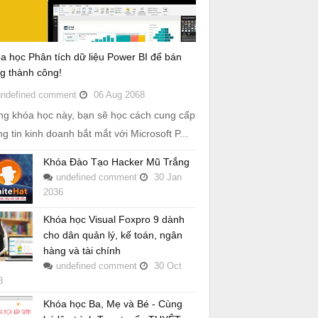
a học Phân tích dữ liệu Power BI để bán
g thành công!
undefined
comment
06
Aug
2068
ng khóa học này, bạn sẽ học cách cung cấp
ng tin kinh doanh bắt mắt với Microsoft P...
Khóa Đào Tạo Hacker Mũ Trắng
undefined
comment
30
Jan
2036
Khóa học Visual Foxpro 9 dành
cho dân quản lý, kế toán, ngân
hàng và tài chính
undefined
comment
30
Oct
8
Khóa học Ba, Mẹ và Bé - Cùng