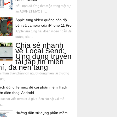
Nếu bạn đã từng làm việc trong một dự
án ASP.NET MVC thì...
Apple tung video quảng cáo độ
bền và camera của iPhone 11 Pro
Apple vừa tung hai đoạn video ngắn để
quảng cáo...
Chia sẻ nhanh
về Local Send:
Ứng dụng truyền
tải tập tin miễn
hí, đa nền tảng
 nhận thấy phần lớn người dùng hiện tại thường
ụng...
ách dùng Termux để cài phần mềm Hack
ên điện thoại Android
lục bài viết Termux là gì? Cách cài đặt Có thể
...
Hướng dẫn sử dụng phần mềm