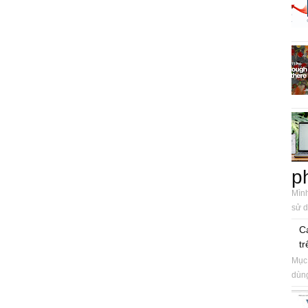
p
Mình
sử d
C
tr
Mục 
dùng