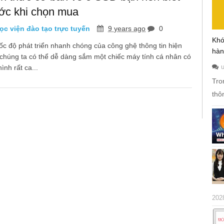
ước khi chọn mua
c viện đào tạo trực tuyến
9 years ago
0
Khó
tốc độ phát triển nhanh chóng của công ghệ thông tin hiện
hàn
 chúng ta có thể dễ dàng sắm một chiếc máy tính cá nhân có
ình rất ca...
Tro
thô
202