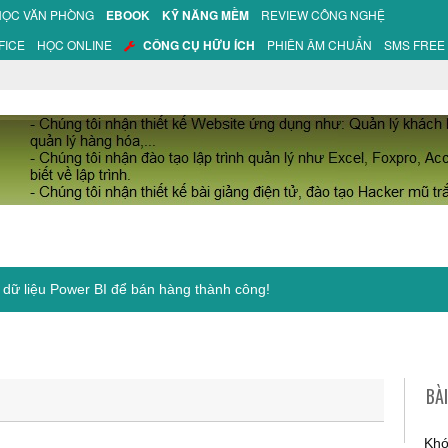
HỌC VĂN PHÒNG
EBOOK
KỸ NĂNG MỀM
REVIEW CÔNG NGHỆ
FICE
HỌC ONLINE
CÔNG CỤ HỮU ÍCH
PHIÊN ÂM CHUẨN
SMS FREE
BÀ
Khó