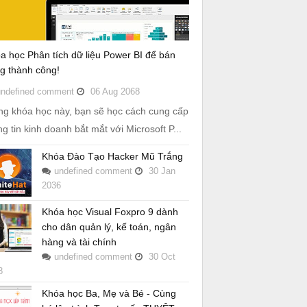
a học Phân tích dữ liệu Power BI để bán
g thành công!
undefined
comment
06
Aug
2068
ng khóa học này, bạn sẽ học cách cung cấp
ng tin kinh doanh bắt mắt với Microsoft P...
Khóa Đào Tạo Hacker Mũ Trắng
undefined
comment
30
Jan
2036
Khóa học Visual Foxpro 9 dành
cho dân quản lý, kế toán, ngân
hàng và tài chính
undefined
comment
30
Oct
8
Khóa học Ba, Mẹ và Bé - Cùng