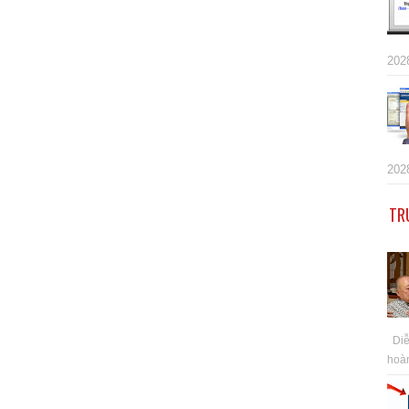
202
202
TR
Diễn
hoàn