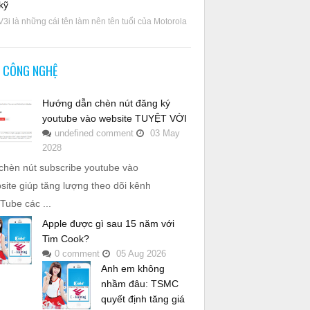
kỹ
V3i là những cái tên làm nên tên tuổi của Motorola
N CÔNG NGHỆ
Hướng dẫn chèn nút đăng ký
youtube vào website TUYỆT VỜI
undefined
comment
03
May
2028
chèn nút subscribe youtube vào
site giúp tăng lượng theo dõi kênh
Tube các ...
Apple được gì sau 15 năm với
Tim Cook?
0
comment
05
Aug
2026
Anh em không
nhầm đâu: TSMC
quyết định tăng giá