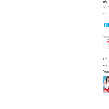
xài 
V3, 
...
TI
Để 
web
You