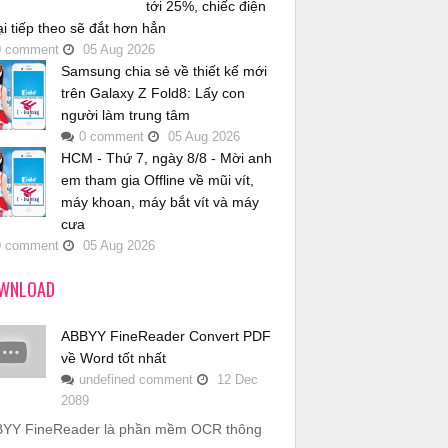
tới 25%, chiếc điện
ại tiếp theo sẽ đắt hơn hẳn
0
comment
05
Aug
2026
Samsung chia sẻ về thiết kế mới
trên Galaxy Z Fold8: Lấy con
người làm trung tâm
0
comment
05
Aug
2026
HCM - Thứ 7, ngày 8/8 - Mời anh
em tham gia Offline về mũi vít,
máy khoan, máy bắt vít và máy
cưa
0
comment
05
Aug
2026
WNLOAD
ABBYY FineReader Convert PDF
về Word tốt nhất
undefined
comment
12
Dec
2089
YY FineReader là phần mềm OCR thông