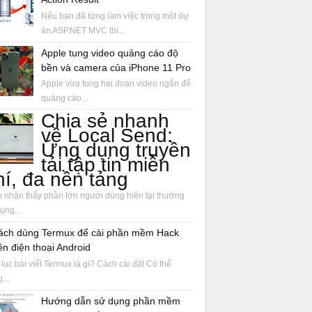
Nếu bạn đã từng làm việc trong một dự
án ASP.NET MVC thì...
Apple tung video quảng cáo độ
bền và camera của iPhone 11 Pro
Apple vừa tung hai đoạn video ngắn để
quảng cáo...
Chia sẻ nhanh
về Local Send:
Ứng dụng truyền
tải tập tin miễn
hí, đa nền tảng
 nhận thấy phần lớn người dùng hiện tại thường
ụng...
ách dùng Termux để cài phần mềm Hack
ên điện thoại Android
lục bài viết Termux là gì? Cách cài đặt Có thể
...
Hướng dẫn sử dụng phần mềm