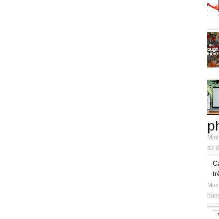
p
Mình
sử d
C
tr
Mục 
dùng