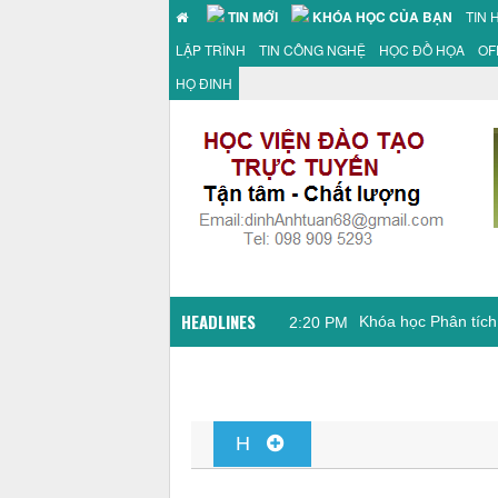
TIN MỚI
KHÓA HỌC CỦA BẠN
TIN 
LẬP TRÌNH
TIN CÔNG NGHỆ
HỌC ĐỒ HỌA
OF
HỌ ĐINH
HEADLINES
11:
H