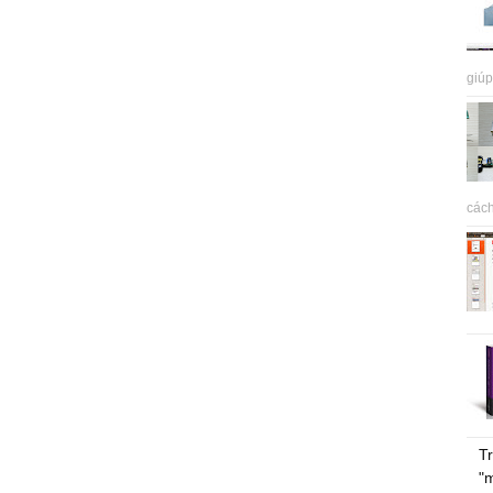
giúp
cách
Tr
"