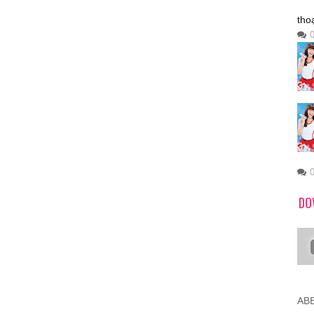
tho
DO
ABB