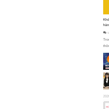
Khó
hàn
Tro
thô
202