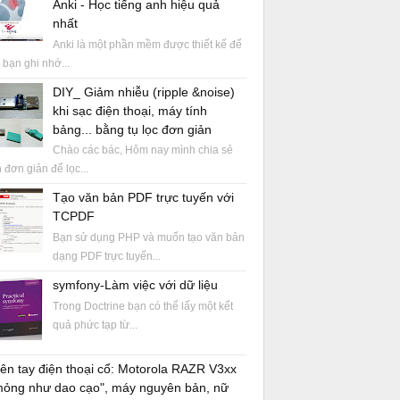
Anki - Học tiếng anh hiệu quả
nhất
Anki là một phần mềm được thiết kế để
 bạn ghi nhớ...
DIY_ Giảm nhiễu (ripple &noise)
khi sạc điện thoại, máy tính
bảng... bằng tụ lọc đơn giản
Chào các bác, Hôm nay mình chia sẻ
 đơn giản để lọc...
Tạo văn bản PDF trực tuyến với
TCPDF
Bạn sử dụng PHP và muốn tạo văn bản
dạng PDF trực tuyến...
symfony-Làm việc với dữ liệu
Trong Doctrine bạn có thể lấy một kết
quả phức tạp từ...
ên tay điện thoại cổ: Motorola RAZR V3xx
mỏng như dao cạo", máy nguyên bản, nữ