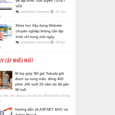
bé lập trình Trực tuyến TUYỆT
VỜI
undefined
comment
01
Jun
8
Khóa học Xây dựng Website
chuyên nghiệp không cần lập
trình chỉ trong một ngày
undefined
comment
08
Apr
8
UY CẬP NHIỀU NHẤT
Bí kíp giúp ‘Bố già’ Tokuda giữ
được sự sung mãn, đóng 400
phim JAV suốt 20 năm dù đã gần
90 tuổi
 viên JAV Shigeo Tokuda cho rằng tuổi tác không
...
Hướng dẫn về ASP.NET MVC và
Action Result