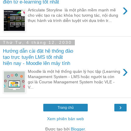
điện tử e-learning tốt nhất
›
Articulate Storyline là một phần mềm mạnh mẽ
cho việc tạo ra các khóa học tương tác, nội dung
thực hành và trình diễn tuyệt vời dựa trên tr...
Thứ Tư, 4 tháng 12, 2030
Hướng dẫn cài đặt hệ thống đào
tạo trực tuyến LMS tốt nhất
hiện nay - Moodle lên máy tính
›
Moodle là một hệ thống quản lý học tập (Learning
Management System - LMS hoặc người ta còn
gọi là Course Management System hoặc VLE -
V...
›
Trang chủ
Xem phiên bản web
Được tạo bởi
Blogger
.