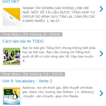
GIỜ HẾT
›
NHANH TAY DOWNLOAD KHÔNG LINK DIE
NHÉ: MỘT SỐ TÀI LIỆU ĐƯỢC TỔNG HỢP TỪ
GROUP DO MÌNH SƯU TẦM LẠI, CÁM ƠN CÁC
A DMID NHIỀU, 1. Bộ ET...
Thứ Bảy, 30 tháng 6, 2018
Cách làm bài thi TOEIC
›
Bạn bị mất gốc Tiếng Anh nhưng không biết phải
học lại thế nào. Bạn cần chứng chỉ Tiếng Anh
quốc tế để có một công việc tốt. Hay bạn muốn
đ...
Thứ Bảy, 26 tháng 12, 2015
Unit 8: Vocabulary - Verbs 2
›
Address: nói với thính giả, diễn thuyết với khán
giả, chăm chú, hướng vào Deliver: ( n. delivery):
chuyển, vận chuyển, giao cho Repla...