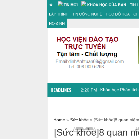
TIN MỚI
KHÓA HỌC CỦA BẠN
TIN 
LẬP TRÌNH
TIN CÔNG NGHỆ
HỌC ĐỒ HỌA
OF
HỌ ĐINH
HEADLINES
11:21 AM
Home
»
Sức khỏe
»
[Sức khỏe]8 quan niệm
[Sức khỏe]8 quan ni