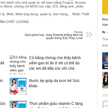
trình dành cho nhà quản lý, kế toán bằng Foxpro, Access
ro Word, chứng chỉ MOS cao cấp, IC3, tiếng anh, phần
 lý, Web, Web ứng dụng, quản lý, bán hàng,... Nhận Thiết
Khó
TÂM-CHẤT LƯỢNG.
hàn
»
Previous
Sách,phim hay- Julia Roberts khẳng định nữ
quyền trong 'Eat, Pray, Love'
Tro
thô
Có bằng chứng cho thấy bệnh
ẢM
viêm gan bí ẩn ở trẻ có thể do
các em đã tiếp xúc với chó
ức
Nước ép giúp da tươi trẻ Sức
khỏe
202
 Sức
Thực phẩm giàu vitamin C tăng