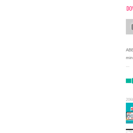
DO
ABB
min
...
206