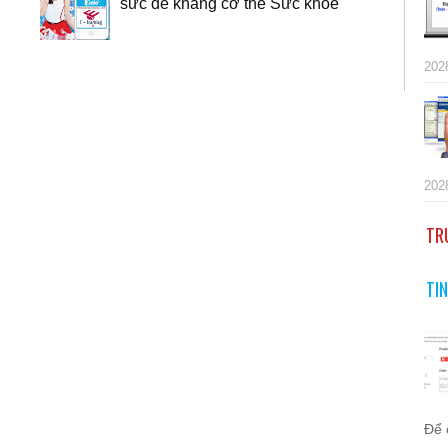
sức đề kháng cơ thể Sức khỏe
202
202
TR
TI
Để 