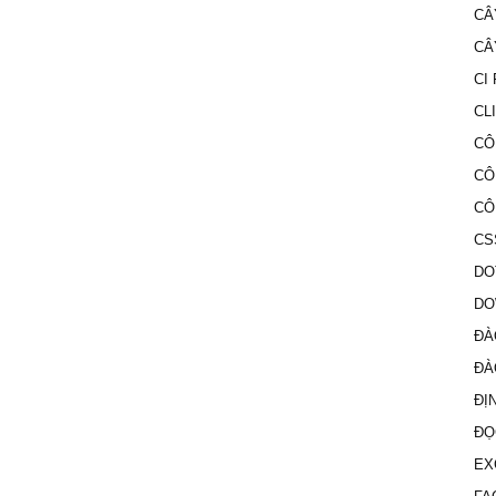
CÂ
CÂ
CI
CL
CÔ
CÔ
CÔ
CS
DO
DO
ĐÀ
ĐÀ
ĐỊ
ĐỌ
EX