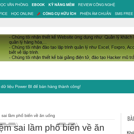
HỌC VĂN PHÒNG
EBOOK
KỸ NĂNG MỀM
REVIEW CÔNG NGHỆ
FICE
HỌC ONLINE
CÔNG CỤ HỮU ÍCH
PHIÊN ÂM CHUẨN
SMS FREE
 sai lầm phổ biến về ăn uống
BÀ
ệm sai lầm phổ biến về ăn
Khó