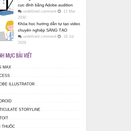
cực đỉnh bằng Adobe audition
undefined
comment
12
Mar
2030
Khóa học hướng dẫn tự tạo video
chuyên nghiệp SÁNG TẠO
undefined
comment
18
Jul
2029
NH MỤC BÀI VIẾT
S MAX
CESS
OBE ILLUSTRATOR
DROID
TICULATE STORYLINE
TOIT
I THUỐC