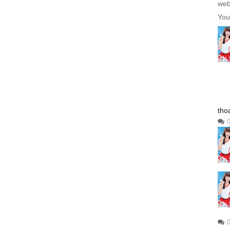
web
You
tho