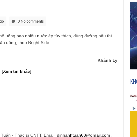
ago
0 No comments
thể uống bao nhiêu nước ép tùy thích, dùng đường nâu thì
 ăn uống, theo Bright Side.
Khánh Ly
[
Xem tin khác
]
KH
h Tuấn - Thạc sĩ CNTT. Email:
dinhanhtuan68@gmail.com
.