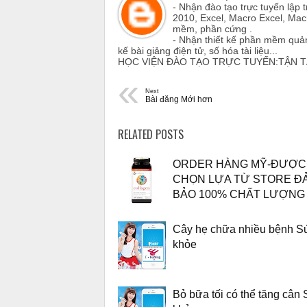
- Nhận đào tạo trực tuyến lập 
2010, Excel, Macro Excel, Mac
mềm, phần cứng .
- Nhận thiết kế phần mềm quản
kế bài giảng điện tử, số hóa tài liệu...
HỌC VIỆN ĐÀO TẠO TRỰC TUYẾN:TẬN 
«
Next
Bài đăng Mới hơn
RELATED POSTS
ORDER HÀNG MỸ-ĐƯỢC
CHỌN LỰA TỪ STORE Đ
BẢO 100% CHẤT LƯỢNG
Cây hẹ chữa nhiều bệnh S
khỏe
Bỏ bữa tối có thể tăng cân