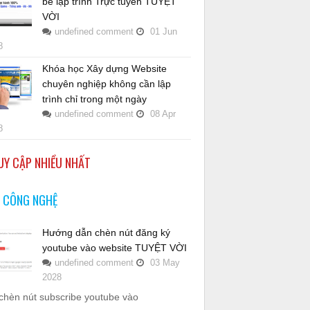
bé lập trình Trực tuyến TUYỆT
VỜI
undefined
comment
01
Jun
8
Khóa học Xây dựng Website
chuyên nghiệp không cần lập
trình chỉ trong một ngày
undefined
comment
08
Apr
8
UY CẬP NHIỀU NHẤT
N CÔNG NGHỆ
Hướng dẫn chèn nút đăng ký
youtube vào website TUYỆT VỜI
undefined
comment
03
May
2028
chèn nút subscribe youtube vào