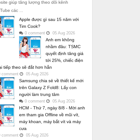
site giúp tăng lượng theo dõi kênh
Tube các ...
Apple được gì sau 15 năm với
Tim Cook?
0
comment
05
Aug
2026
Anh em không
nhầm đâu: TSMC
quyết định tăng giá
tới 25%, chiếc điện
ại tiếp theo sẽ đắt hơn hẳn
0
comment
05
Aug
2026
Samsung chia sẻ về thiết kế mới
trên Galaxy Z Fold8: Lấy con
người làm trung tâm
0
comment
05
Aug
2026
HCM - Thứ 7, ngày 8/8 - Mời anh
em tham gia Offline về mũi vít,
máy khoan, máy bắt vít và máy
cưa
0
comment
05
Aug
2026