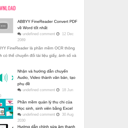
WNLOAD
ABBYY FineReader Convert PDF
về Word tốt nhất
undefined
comment
12
Dec
2089
YY FineReader là phần mềm OCR thông
h có thể chuyển đổi tài liệu giấy, ảnh số và
Nhận và hướng dẫn chuyển
Audio, Video thành văn bản, tạo
phụ đề
undefined
comment
18
Jun
0
Phần mềm quản lý thu chi của
Học sinh, sinh viên bằng Excel
undefined
comment
30
Aug
2030
Hướng dẫn chỉnh sửa âm thanh