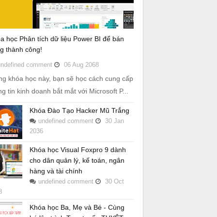
a học Phân tích dữ liệu Power BI để bán
g thành công!
undefined
comment
06
Aug
2068
ng khóa học này, bạn sẽ học cách cung cấp
ng tin kinh doanh bắt mắt với Microsoft P...
Khóa Đào Tạo Hacker Mũ Trắng
undefined
comment
30
Jan
2036
Khóa học Visual Foxpro 9 dành
cho dân quản lý, kế toán, ngân
hàng và tài chính
undefined
comment
30
Oct
8
Khóa học Ba, Mẹ và Bé - Cùng