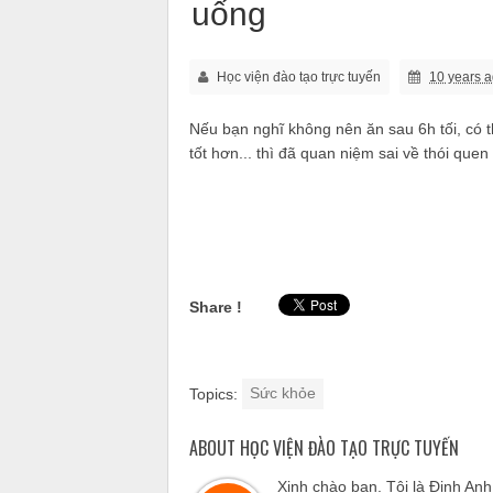
uống
Học viện đào tạo trực tuyến
10 years 
Nếu bạn nghĩ không nên ăn sau 6h tối, có 
tốt hơn... thì đã quan niệm sai về thói quen
Share !
Topics:
Sức khỏe
ABOUT HỌC VIỆN ĐÀO TẠO TRỰC TUYẾN
Xinh chào bạn. Tôi là Đinh An