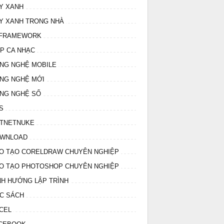
Y XANH
Y XANH TRONG NHÀ
 FRAMEWORK
IP CA NHẠC
NG NGHỆ MOBILE
NG NGHỆ MỚI
NG NGHỆ SỐ
S
TNETNUKE
WNLOAD
O TẠO CORELDRAW CHUYÊN NGHIỆP
O TẠO PHOTOSHOP CHUYÊN NGHIỆP
NH HƯỚNG LẬP TRÌNH
C SÁCH
CEL