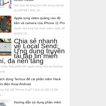
Nếu bạn đã từng làm việc trong một dự
án ASP.NET MVC thì...
Apple tung video quảng cáo độ
bền và camera của iPhone 11 Pro
Apple vừa tung hai đoạn video ngắn để
quảng cáo...
Chia sẻ nhanh
về Local Send:
Ứng dụng truyền
tải tập tin miễn
hí, đa nền tảng
 nhận thấy phần lớn người dùng hiện tại thường
ụng...
ách dùng Termux để cài phần mềm Hack
ên điện thoại Android
lục bài viết Termux là gì? Cách cài đặt Có thể
...
Hướng dẫn sử dụng phần mềm