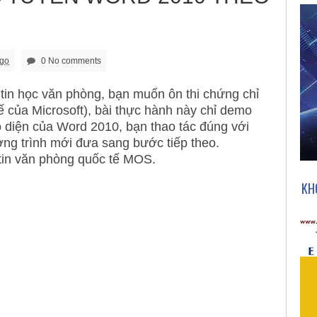
ago
0 No comments
tin học văn phòng, bạn muốn ôn thi chứng chỉ
 của Microsoft), bài thực hành này ch
ỉ
demo
o diện của
W
ord
2010, bạn thao tác đúng với
ơng trình mới đưa sang bước tiếp theo.
ỉ tin văn phòng quốc tế MOS.
KH