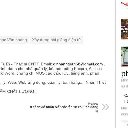
 học Văn phòng
Xây dựng bài giảng điện tử
h Tuấn - Thạc sĩ CNTT. Email:
dinhanhtuan68@gmail.com
.
trình dành cho nhà quản lý, kế toán bằng Foxpro, Access
p
ro Word, chứng chỉ MOS cao cấp, IC3, tiếng anh, phần
Mình
 lý, Web, Web ứng dụng, quản lý, bán hàng,... Nhận Thiết
sử d
TÂM-CHẤT LƯỢNG.
C
»
tr
Previous
8 cách để nhận biết các tập tin có định dạng
Mục 
lạ
dùng