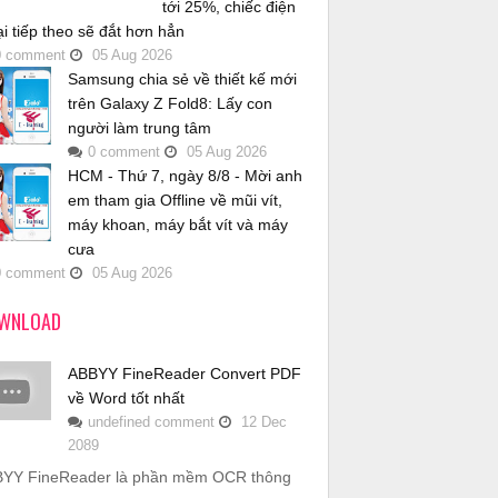
tới 25%, chiếc điện
ại tiếp theo sẽ đắt hơn hẳn
0
comment
05
Aug
2026
Samsung chia sẻ về thiết kế mới
trên Galaxy Z Fold8: Lấy con
người làm trung tâm
0
comment
05
Aug
2026
HCM - Thứ 7, ngày 8/8 - Mời anh
em tham gia Offline về mũi vít,
máy khoan, máy bắt vít và máy
cưa
0
comment
05
Aug
2026
WNLOAD
ABBYY FineReader Convert PDF
về Word tốt nhất
undefined
comment
12
Dec
2089
YY FineReader là phần mềm OCR thông