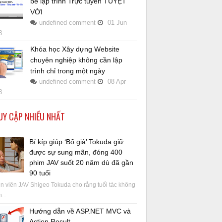
bé lập trình Trực tuyến TUYỆT
VỜI
undefined
comment
01
Jun
8
Khóa học Xây dựng Website
chuyên nghiệp không cần lập
trình chỉ trong một ngày
undefined
comment
08
Apr
8
UY CẬP NHIỀU NHẤT
Bí kíp giúp ‘Bố già’ Tokuda giữ
được sự sung mãn, đóng 400
phim JAV suốt 20 năm dù đã gần
90 tuổi
 viên JAV Shigeo Tokuda cho rằng tuổi tác không
...
Hướng dẫn về ASP.NET MVC và
Action Result