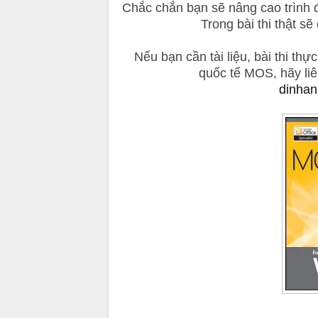
Chắc chắn bạn sẽ nâng cao trình 
Trong b
ài th
i th
ật s
ẽ 
Nếu bạn cần t
ài li
ệu
,
bài thi thự
quốc tế MOS, hãy liê
dinha