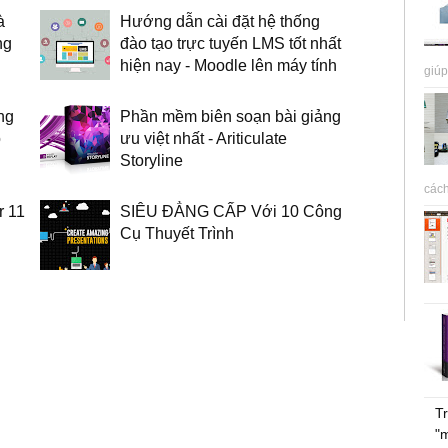
à
Hướng dẫn cài đặt hệ thống
ng
đào tạo trực tuyến LMS tốt nhất
hiện nay - Moodle lên máy tính
giúp
ng
Phần mềm biên soạn bài giảng
o
ưu việt nhất - Ariticulate
Storyline
cách
r 11
SIÊU ĐẲNG CẤP Với 10 Công
Cụ Thuyết Trình
Tr
"