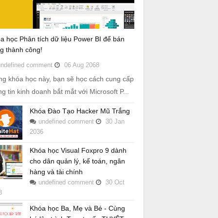
a học Phân tích dữ liệu Power BI để bán
g thành công!
undefined
comment
06
Aug
2068
ng khóa học này, bạn sẽ học cách cung cấp
ng tin kinh doanh bắt mắt với Microsoft P...
Khóa Đào Tạo Hacker Mũ Trắng
undefined
comment
30
Jan
2036
Khóa học Visual Foxpro 9 dành
cho dân quản lý, kế toán, ngân
hàng và tài chính
undefined
comment
30
Oct
8
Khóa học Ba, Mẹ và Bé - Cùng