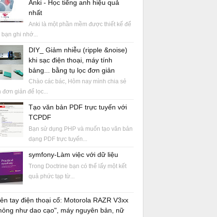
Anki - Học tiếng anh hiệu quả
nhất
Anki là một phần mềm được thiết kế để
 bạn ghi nhớ...
DIY_ Giảm nhiễu (ripple &noise)
khi sạc điện thoại, máy tính
bảng... bằng tụ lọc đơn giản
Chào các bác, Hôm nay mình chia sẻ
 đơn giản để lọc...
Tạo văn bản PDF trực tuyến với
TCPDF
Bạn sử dụng PHP và muốn tạo văn bản
dạng PDF trực tuyến...
symfony-Làm việc với dữ liệu
Trong Doctrine bạn có thể lấy một kết
quả phức tạp từ...
ên tay điện thoại cổ: Motorola RAZR V3xx
mỏng như dao cạo", máy nguyên bản, nữ