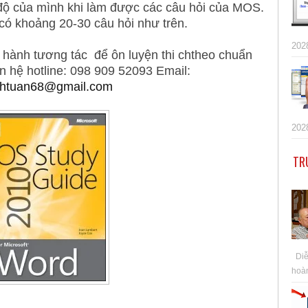
độ của mình khi làm được các câu hỏi của MOS.
c
ó
kho
ảng
20-30 c
âu h
ỏi nh
ư tr
ên.
202
c hành tương tác để ôn luyện thi chtheo chuẩn
n hệ hotline: 098 909 52093 Email:
nhtuan68@gmail.com
202
TR
Diễn
hoàn