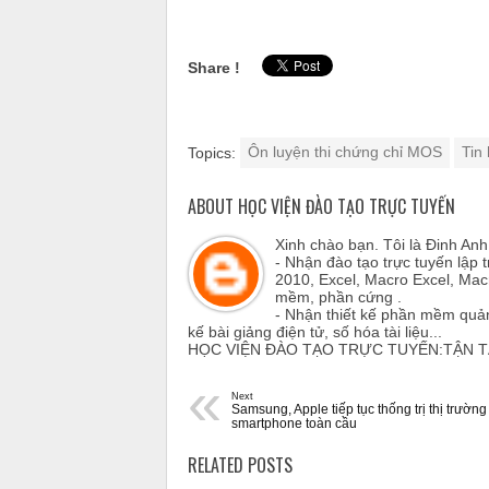
Share !
Topics:
Ôn luyện thi chứng chỉ MOS
Tin
ABOUT HỌC VIỆN ĐÀO TẠO TRỰC TUYẾN
Xinh chào bạn. Tôi là Đinh An
- Nhận đào tạo trực tuyến lập 
2010, Excel, Macro Excel, Mac
mềm, phần cứng .
- Nhận thiết kế phần mềm quản
kế bài giảng điện tử, số hóa tài liệu...
HỌC VIỆN ĐÀO TẠO TRỰC TUYẾN:TẬN 
«
Next
Samsung, Apple tiếp tục thống trị thị trường
smartphone toàn cầu
RELATED POSTS