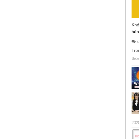
Khó
hàn
Tro
thô
202