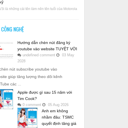
kỹ
V3i là những cái tên làm nên tên tuổi của Motorola
N CÔNG NGHỆ
Hướng dẫn chèn nút đăng ký
youtube vào website TUYỆT VỜI
undefined
comment
03
May
2028
chèn nút subscribe youtube vào
site giúp tăng lượng theo dõi kênh
Tube các ...
Apple được gì sau 15 năm với
Tim Cook?
0
comment
05
Aug
2026
Anh em không
nhầm đâu: TSMC
quyết định tăng giá