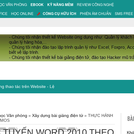
HỌC VĂN PHÒNG
EBOOK
KỸ NĂNG MỀM
REVIEW CÔNG NGHỆ
FICE
HỌC ONLINE
CÔNG CỤ HỮU ÍCH
PHIÊN ÂM CHUẨN
SMS FREE
ng thao tác trên Website - Lệnh trong iMacro
 học Văn phòng
»
Xây dựng bài giảng điện tử
»
THỰC HÀNH
BÀ
 MOS
 TUYẾN WORD 2010 THEO
Khó