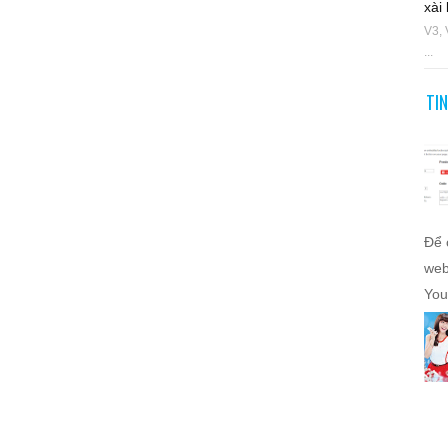
xài 
V3, 
...
TI
Để 
web
You