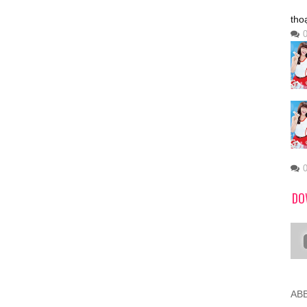
tho
DO
ABB