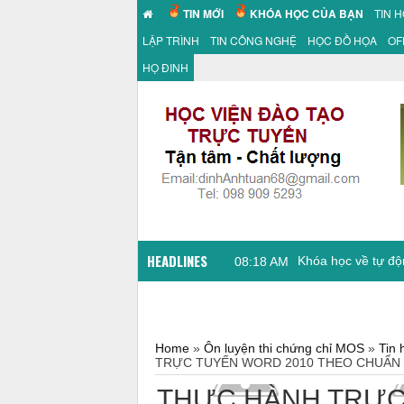
TIN MỚI
KHÓA HỌC CỦA BẠN
TIN 
LẬP TRÌNH
TIN CÔNG NGHỆ
HỌC ĐỒ HỌA
OF
HỌ ĐINH
HEADLINES
Khóa học về tự độ
08:18 AM
Home
»
Ôn luyện thi chứng chỉ MOS
»
Tin
TRỰC TUYẾN WORD 2010 THEO CHUẨN
THỰC HÀNH TRỰC