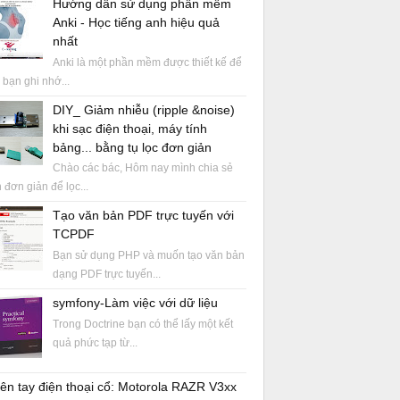
Hướng dẫn sử dụng phần mềm
Anki - Học tiếng anh hiệu quả
nhất
Anki là một phần mềm được thiết kế để
 bạn ghi nhớ...
DIY_ Giảm nhiễu (ripple &noise)
khi sạc điện thoại, máy tính
bảng... bằng tụ lọc đơn giản
Chào các bác, Hôm nay mình chia sẻ
 đơn giản để lọc...
Tạo văn bản PDF trực tuyến với
TCPDF
Bạn sử dụng PHP và muốn tạo văn bản
dạng PDF trực tuyến...
symfony-Làm việc với dữ liệu
Trong Doctrine bạn có thể lấy một kết
quả phức tạp từ...
ên tay điện thoại cổ: Motorola RAZR V3xx