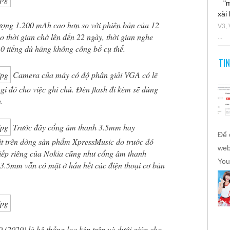
"
xài 
ợng 1.200 mAh cao hơn so với phiên bản của 12
V3, 
o thời gian chờ lên đến 22 ngày, thời gian nghe
...
0 tiếng dù hãng không công bố cụ thể.
TI
Camera của máy có độ phân giải VGA có lẽ
u gì đó cho việc ghi chú. Đèn flash đi kèm sẽ dùng
.
Trước đây cổng âm thanh 3.5mm hay
Để 
ặt trên dòng sản phẩm XpressMusic do trước đó
web
iếp riêng của Nokia cũng như cổng âm thanh
You
3.5mm vẫn có mặt ở hầu hết các điện thoại cơ bản
(2020) là hệ thống loa kép trên và dưới giúp cho