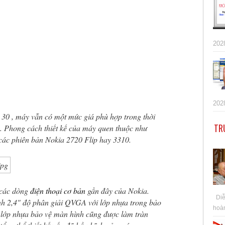
202
202
s 30 , máy vẫn có một mức giá phù hợp trong thời
TR
ẻ. Phong cách thiết kế của máy quen thuộc như
c phiên bản Nokia 2720 Flip hay 3310.
 các dòng
điện thoại cơ bản
gần đây của Nokia.
Diễn
h 2,4" độ phân giải QVGA với lớp nhựa trong bảo
hoàn
lớp nhựa bảo vệ màn hình cũng được làm tràn