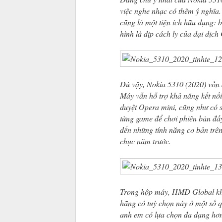
việc nghe nhạc có thêm ý nghĩa.
cũng là một tiện ích hữu dụng: bi
hình là dịp cách ly của đại dịc
Dù vậy, Nokia 5310 (2020) vốn d
Máy vẫn hỗ trợ khả năng kết nố
duyệt Opera mini, cũng như có 
từng game để chơi phiên bản đầ
đến những tính năng cơ bản trên 
chục năm trước.
Trong hộp máy, HMD Global khôn
hãng có tuỳ chọn này ở một số q
anh em có lựa chọn đa dạng hơn