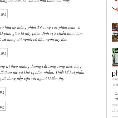
tổng thể thiết kế vốn đã bầu bĩnh của máy.
0 sở hữu hệ thống phím T9 cùng các phím lệnh và
 Ở phía giữa là dãy phím định vị 5 chiều được làm
ó sử dụng với người có đầu ngón tay lớn.
g trí theo những đường cắt song song theo từng
p
 thao tác và khó bị bấm nhầm. Thiết kế hai phần
 dễ dàng tiếp cận với người khiếm thị.
Mình
sử d
C
tr
Mục 
dùng