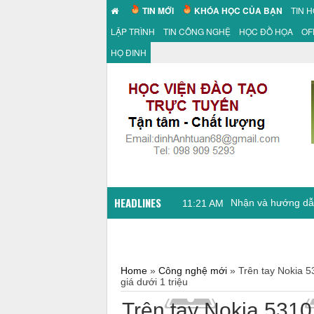
TIN MỚI
KHÓA HỌC CỦA BẠN
TIN 
LẬP TRÌNH
TIN CÔNG NGHỆ
HỌC ĐỒ HỌA
OF
HỌ ĐINH
HEADLINES
Nhận và hướng dẫn
11:21 AM
Home
»
Công nghệ mới
»
Trên tay Nokia 5
giá dưới 1 triệu
Trên tay Nokia 5310