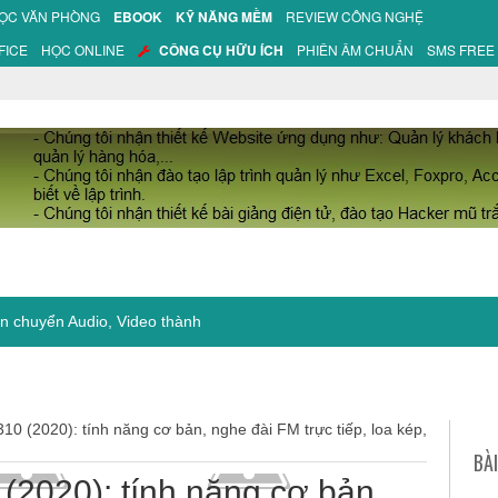
HỌC VĂN PHÒNG
EBOOK
KỸ NĂNG MỀM
REVIEW CÔNG NGHỆ
FICE
HỌC ONLINE
CÔNG CỤ HỮU ÍCH
PHIÊN ÂM CHUẨN
SMS FREE
 chuyển Audio, Video thành văn bản, tạo phụ đề
310 (2020): tính năng cơ bản, nghe đài FM trực tiếp, loa kép,
BÀ
 (2020): tính năng cơ bản,