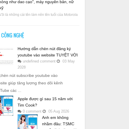
mỏng như dao cạo", máy nguyên bản, nữ
kỹ
V3i là những cái tên làm nên tên tuổi của Motorola
N CÔNG NGHỆ
Hướng dẫn chèn nút đăng ký
youtube vào website TUYỆT VỜI
undefined
comment
03
May
2028
chèn nút subscribe youtube vào
site giúp tăng lượng theo dõi kênh
Tube các ...
Apple được gì sau 15 năm với
Tim Cook?
0
comment
05
Aug
2026
Anh em không
nhầm đâu: TSMC