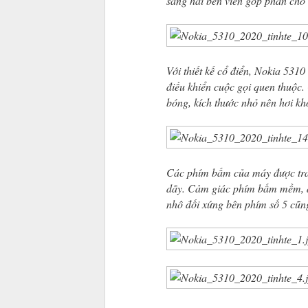
sang hai bên viền góp phần cho 
Với thiết kế cổ điển, Nokia 531
điều khiển cuộc gọi quen thuộc.
bóng, kích thước nhỏ nên hơi kh
Các phím bấm của máy được tran
dãy. Cảm giác phím bấm mềm, dễ
nhô đối xứng bên phím số 5 cũng