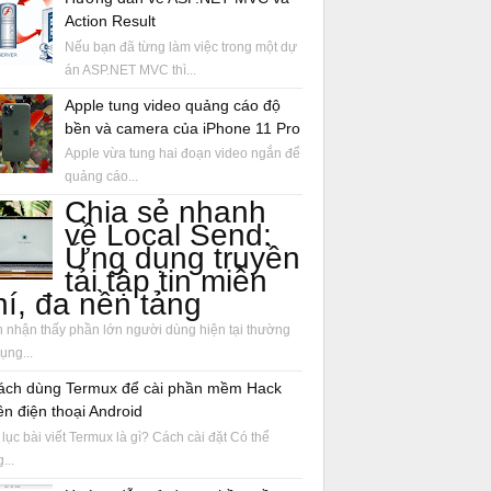
Action Result
Nếu bạn đã từng làm việc trong một dự
án ASP.NET MVC thì...
Apple tung video quảng cáo độ
bền và camera của iPhone 11 Pro
Apple vừa tung hai đoạn video ngắn để
quảng cáo...
Chia sẻ nhanh
về Local Send:
Ứng dụng truyền
tải tập tin miễn
hí, đa nền tảng
 nhận thấy phần lớn người dùng hiện tại thường
ụng...
ách dùng Termux để cài phần mềm Hack
ên điện thoại Android
lục bài viết Termux là gì? Cách cài đặt Có thể
...