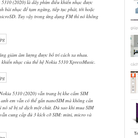
5310 (2020) là dãy phím điều khiển nhạc được
nh bài nhạc để tạm ngừng, tiếp tục phát, tới hoặc
ẻ microSD. Tuy vậy trong ứng dụng FM thì nó không
giúp
tăng giảm âm lượng được bố trí cách xa nhau.
ều khiển nhạc của thế hệ Nokia 5310 XpressMusic.
cách
, Nokia 5310 (2020) vẫn trang bị khe cắm SIM
o anh em vẫn có thể gắn nanoSIM mà không cần
hì nó sẽ bị xê dịch một chút. Dù sao khi mua SIM
vẫn cung cấp đủ 3 kích cỡ SIM: mini, micro và
Tr