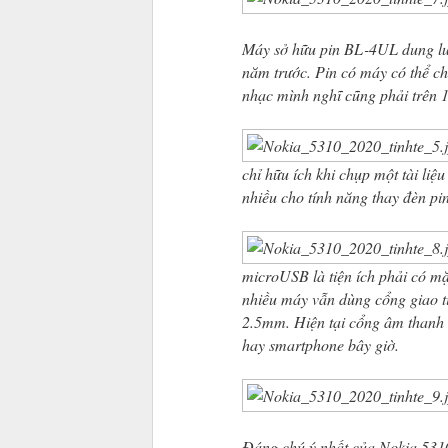
Máy sở hữu pin BL-4UL dung lư
năm trước. Pin có máy có thể ch
nhạc mình nghĩ cũng phải trên 1
chỉ hữu ích khi chụp một tài liệ
nhiều cho tính năng thay đèn pin
microUSB là tiện ích phải có m
nhiều máy vẫn dùng cổng giao t
2.5mm. Hiện tại cổng âm thanh 
hay smartphone bây giờ.
Đáng chú ý nhất của Nokia 5310 