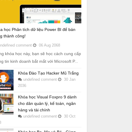
a học Phân tích dữ liệu Power BI để bán
g thành công!
undefined
comment
06
Aug
2068
ng khóa học này, bạn sẽ học cách cung cấp
ng tin kinh doanh bắt mắt với Microsoft P...
Khóa Đào Tạo Hacker Mũ Trắng
undefined
comment
30
Jan
2036
Khóa học Visual Foxpro 9 dành
cho dân quản lý, kế toán, ngân
hàng và tài chính
undefined
comment
30
Oct
8
Khóa học Ba, Mẹ và Bé - Cùng