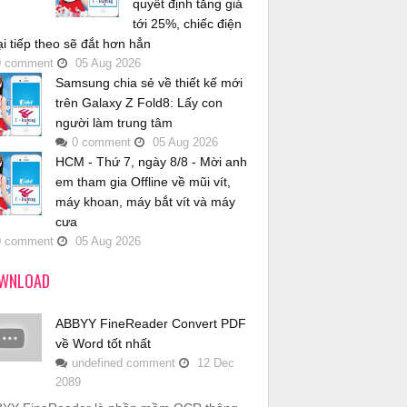
quyết định tăng giá
tới 25%, chiếc điện
ại tiếp theo sẽ đắt hơn hẳn
0
comment
05
Aug
2026
Samsung chia sẻ về thiết kế mới
trên Galaxy Z Fold8: Lấy con
người làm trung tâm
0
comment
05
Aug
2026
HCM - Thứ 7, ngày 8/8 - Mời anh
em tham gia Offline về mũi vít,
máy khoan, máy bắt vít và máy
cưa
0
comment
05
Aug
2026
WNLOAD
ABBYY FineReader Convert PDF
về Word tốt nhất
undefined
comment
12
Dec
2089