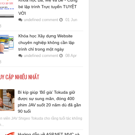
bé lập trình Trực tuyến TUYỆT
VỜI
undefined
comment
01
Jun
8
Khóa học Xây dựng Website
chuyên nghiệp không cần lập
trình chỉ trong một ngày
undefined
comment
08
Apr
8
UY CẬP NHIỀU NHẤT
Bí kíp giúp ‘Bố già’ Tokuda giữ
được sự sung mãn, đóng 400
phim JAV suốt 20 năm dù đã gần
90 tuổi
 viên JAV Shigeo Tokuda cho rằng tuổi tác không
...
Hướng dẫn về ASP.NET MVC và