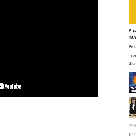
Khó
hàn
Tro
thô
202