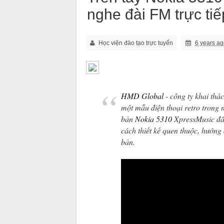
nghe đài FM trực tiếp
Học viện đào tạo trực tuyến
6 years a
HMD Global
- công ty khai thá
một mẫu điện thoại retro trong
bản
Nokia 5310
XpressMusic đã 
cách thiết kế quen thuộc, hướng
bản.