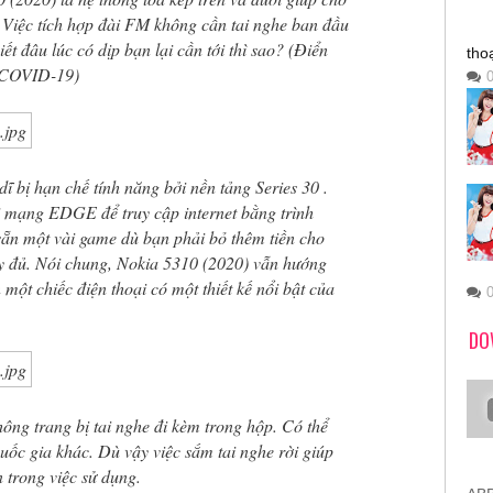
 Việc tích hợp đài FM không cần tai nghe ban đầu
ết đâu lúc có dịp bạn lại cần tới thì sao? (Điển
tho
h COVID-19)
ĩ bị hạn chế tính năng bởi nền tảng Series 30 .
i mạng EDGE để truy cập internet bằng trình
sẵn một vài game dù bạn phải bỏ thêm tiền cho
y đủ. Nói chung, Nokia 5310 (2020) vẫn hướng
một chiếc điện thoại có một thiết kế nổi bật của
DO
g trang bị tai nghe đi kèm trong hộp. Có thể
uốc gia khác. Dù vậy việc sắm tai nghe rời giúp
 trong việc sử dụng.